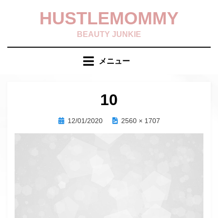
コ
HUSTLEMOMMY
ン
テ
BEAUTY JUNKIE
ン
ツ
メニュー
へ
移
動
10
す
る
投
12/01/2020
2560 × 1707
稿
日: