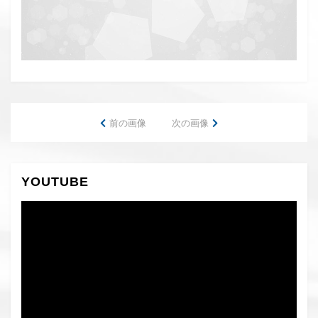
前の画像
次の画像
YOUTUBE
動
画
プ
レ
ー
ヤ
ー