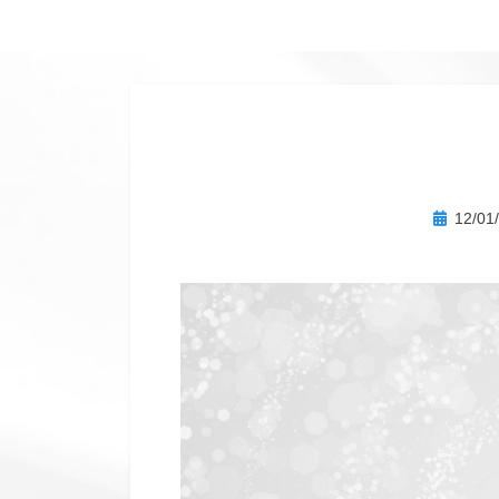
へ
移
動
す
る
投
12/01
稿
日: