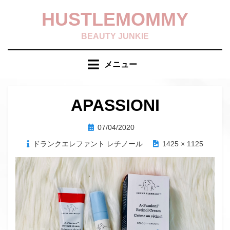
コ
HUSTLEMOMMY
ン
テ
BEAUTY JUNKIE
ン
ツ
メニュー
へ
移
動
APASSIONI
す
る
投
07/04/2020
稿
ドランクエレファント レチノール
1425 × 1125
日: