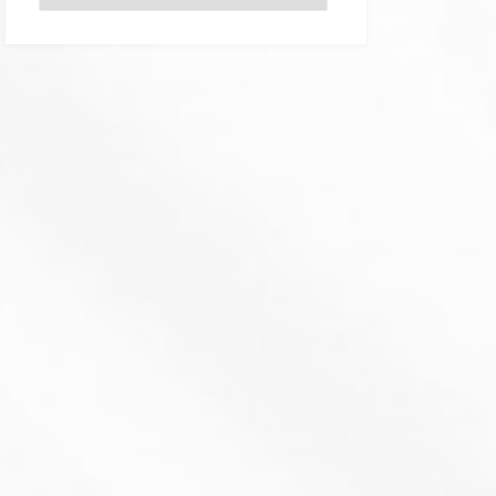
テ
ゴ
リ
ー