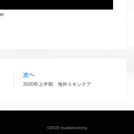
e
、
ドランクエレファント
、
ハッスルマミー
、
ボディケア
次ヘ
2020年上半期 海外スキンケア
©2020 hustlemommy