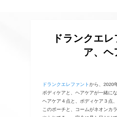
へ
移
動
す
る
ドランクエレ
ア、ヘ
ドランクエレファント
から、202
ボディケアと、ヘアケアが一緒に
ヘアケア４点と、ボディケア３点
このポーチと、コームがネオンカ