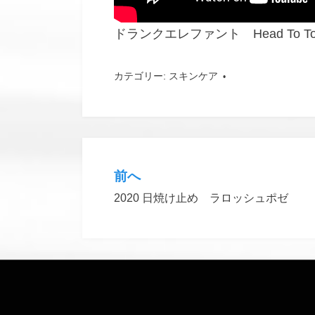
ドランクエレファント Head To To
カテゴリー:
スキンケア
タグ:
スキンケア
前へ
投
2020 日焼け止め ラロッシュポゼ
稿
ナ
ビ
ゲ
ー