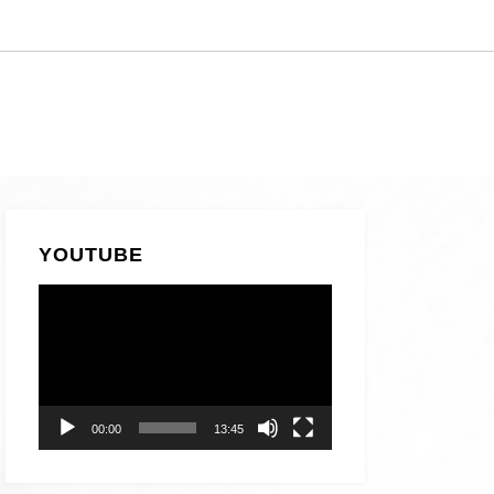
YOUTUBE
動
画
プ
レ
ー
00:00
13:45
ヤ
ー