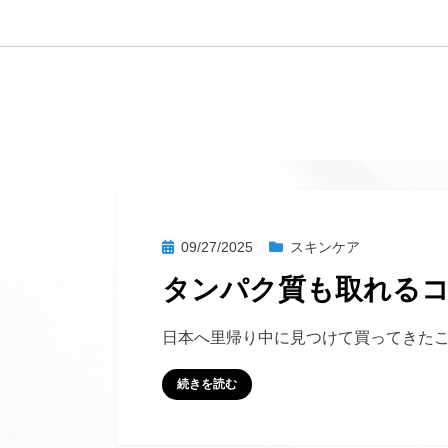
へ
移
動
す
る
投
09/27/2025
スキンケア
稿
タンパク質も取れる
日:
投稿者
hustlemommy
日本へ里帰り中に見つけて買ってきた
続きを読む