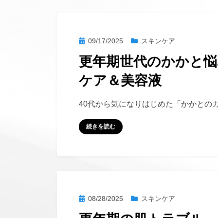
投
09/17/2025
スキンケア
稿
更年期世代のかかと
日:
ケア＆美容液
投稿者
hustlemommy
40代から気になりはじめた「かかとのガ
続きを読む
投
08/28/2025
スキンケア
稿