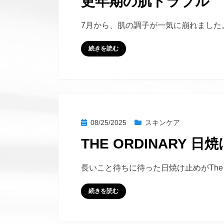
更年期の肌トラブル
日:
投稿者
hustlemommy
7月から、肌の調子が一気に崩れました
続きを読む
投
08/25/2025
スキンケア
稿
THE ORDINARY 日焼
日:
投稿者
hustlemommy
長いこと待ちに待った日焼け止めがThe Or
続きを読む