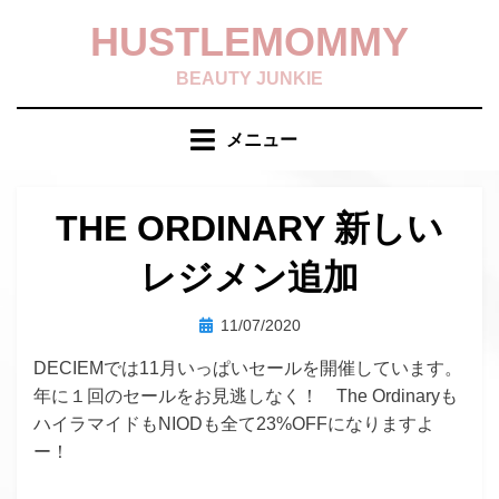
コ
HUSTLEMOMMY
ン
テ
BEAUTY JUNKIE
ン
ツ
メニュー
へ
移
動
THE ORDINARY 新しい
す
る
レジメン追加
投
投稿者
11/07/2020
hustlemommy
稿
DECIEMでは11月いっぱいセールを開催しています。
日:
年に１回のセールをお見逃しなく！ The Ordinaryも
ハイラマイドもNIODも全て23%OFFになりますよ
ー！