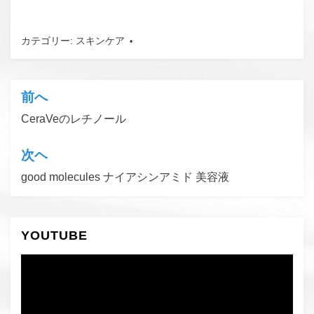
カテゴリー:
スキンケア
タグ:
DECIEM
、
The Ordinary
、
ブ
ラックフライデーセール
前へ
投
CeraVeのレチノール
稿
ナ
次ヘ
ビ
good molecules ナイアシンアミド 美容液
ゲ
ー
YOUTUBE
シ
ョ
動
画
ン
プ
レ