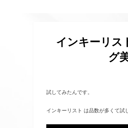
へ
移
動
す
る
インキーリス
グ
試してみたんです。
インキーリスト は品数が多くて試