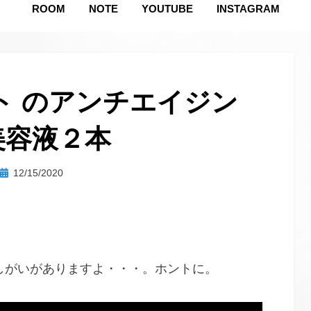
ROOM
NOTE
YOUTUBE
INSTAGRAM
ト のアンチエイジン
美容液２本
投
投稿者
12/15/2020
hustlemommy
稿
日:
しがいがありますよ・・・。ホントに。