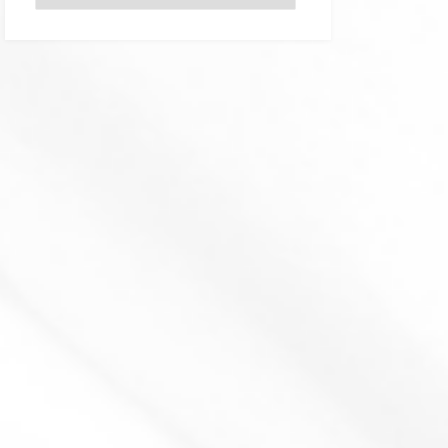
テ
ゴ
リ
ー