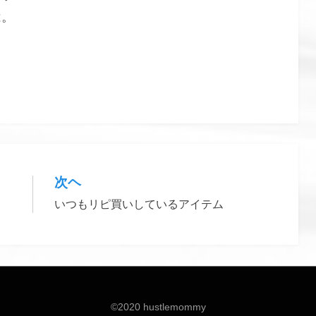
は。
スト
、
セラミド美容液
、
ペプチド美容液
次ヘ
いつもリピ買いしているアイテム
©2020 hustlemommy