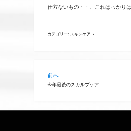
仕方ないもの・・。こればっかり
カテゴリー:
スキンケア
タグ:
インキーリ
前へ
投
今年最後のスカルプケア
稿
ナ
ビ
ゲ
ー