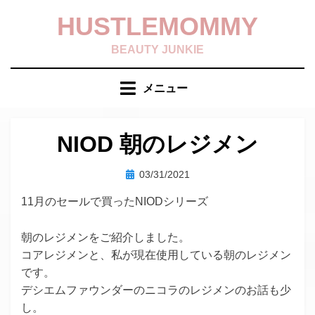
コ
HUSTLEMOMMY
ン
テ
BEAUTY JUNKIE
ン
ツ
メニュー
へ
移
動
NIOD 朝のレジメン
す
る
投
投稿者
03/31/2021
hustlemommy
稿
11月のセールで買ったNIODシリーズ
日:
朝のレジメンをご紹介しました。
コアレジメンと、私が現在使用している朝のレジメン
です。
デシエムファウンダーのニコラのレジメンのお話も少
し。