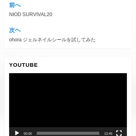
前へ
投
NIOD SURVIVAL20
稿
ナ
次ヘ
ビ
ohora ジェルネイルシールを試してみた
ゲ
ー
YOUTUBE
シ
ョ
動
画
ン
プ
レ
ー
ヤ
ー
00:00
13:45