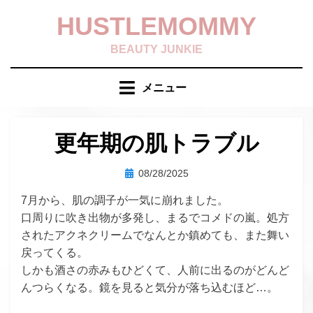
コ
HUSTLEMOMMY
ン
テ
BEAUTY JUNKIE
ン
ツ
メニュー
へ
移
動
更年期の肌トラブル
す
る
投
投稿者
08/28/2025
hustlemommy
稿
7月から、肌の調子が一気に崩れました。
日:
口周りに吹き出物が多発し、まるでコメドの嵐。処方
されたアクネクリームでなんとか鎮めても、また舞い
戻ってくる。
しかも酒さの赤みもひどくて、人前に出るのがどんど
んつらくなる。鏡を見ると気分が落ち込むほど…。