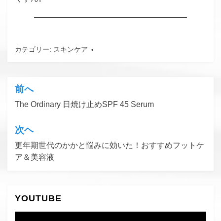
カテゴリー:
スキンケア
タグ:
アメリカ生活
、
アメリカ皮膚
科
前へ
投
The Ordinary 日焼け止めSPF 45 Serum
稿
ナ
次ヘ
ビ
更年期世代のかかと悩みに効いた！おすすめフットケ
ゲ
ア＆美容液
ー
シ
YOUTUBE
ョ
動