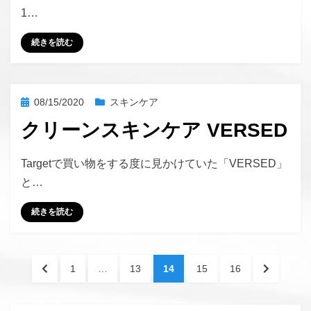
1…
続きを読む
投
08/15/2020
スキンケア
稿
クリーンスキンケア VERSED
日:
投稿者
hustlemommy
Targetで買い物をする度に見かけていた「VERSED」
と…
続きを読む
投
前
ペ
ペ
ペ
ペ
ペ
次
1
…
13
14
15
16
稿
の
ー
ー
ー
ー
ー
の
ペ
ジ
ジ
ジ
ジ
ジ
ペ
の