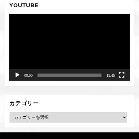
ー
ー
YOUTUBE
ペ
ジ
ジ
へ
へ
動
ー
画
ジ
プ
レ
送
ー
り
ヤ
ー
00:00
13:45
カテゴリー
カ
テ
ゴ
リ