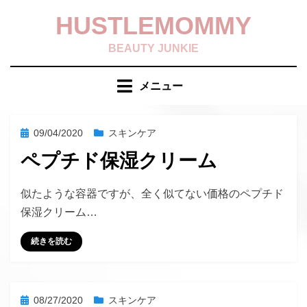
コ
HUSTLEMOMMY
ン
テ
BEAUTY JUNKIE
ン
ツ
メニュー
へ
移
動
投
09/04/2020
スキンケア
す
稿
ペプチド保湿クリーム
る
日:
投稿者
hustlemommy
似たような容器ですが、全く似てない価格のペプチド
保湿クリーム…
続きを読む
投
08/27/2020
スキンケア