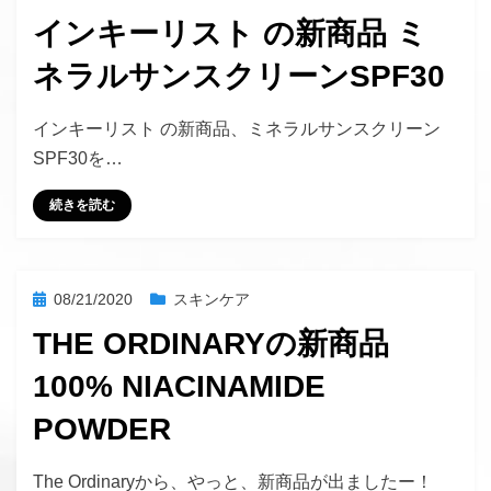
稿
インキーリスト の新商品 ミ
日:
ネラルサンスクリーンSPF30
投稿者
hustlemommy
インキーリスト の新商品、ミネラルサンスクリーン
SPF30を…
続きを読む
投
08/21/2020
スキンケア
稿
THE ORDINARYの新商品
日:
100% NIACINAMIDE
POWDER
投稿者
hustlemommy
The Ordinaryから、やっと、新商品が出ましたー！