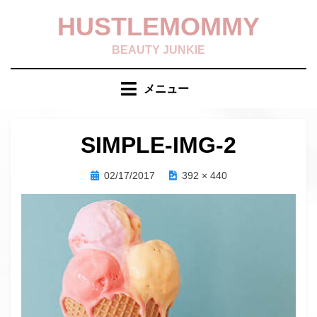
コ
HUSTLEMOMMY
ン
テ
BEAUTY JUNKIE
ン
ツ
メニュー
へ
移
動
SIMPLE-IMG-2
す
る
投
02/17/2017
392 × 440
稿
日: