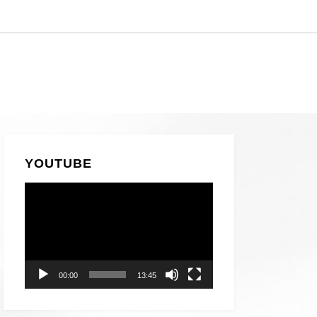
YOUTUBE
動
画
プ
レ
ー
00:00
13:45
ヤ
ー