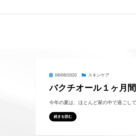
へ
移
動
す
る
投
08/08/2020
スキンケア
稿
バクチオール１ヶ月間
日:
投稿者
hustlemommy
今年の夏は、ほとんど家の中で過ごし
続きを読む