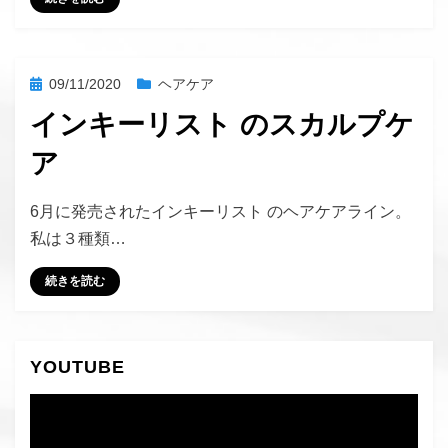
投
09/11/2020
ヘアケア
稿
インキーリスト のスカルプケ
日:
ア
投稿者
hustlemommy
6月に発売されたインキーリスト のヘアケアライン。
私は３種類…
続きを読む
YOUTUBE
動
画