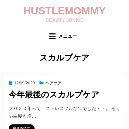
コ
HUSTLEMOMMY
ン
テ
BEAUTY JUNKIE
ン
ツ
メニュー
へ
移
動
タグ
:
スカルプケア
す
る
投
12/09/2020
ヘアケア
稿
今年最後のスカルプケア
日:
投稿者
hustlemommy
２０２０年って、ストレスフルな年でした・・。 そり
ゃ白髪も増…
続きを読む