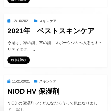
投
12/10/2021
スキンケア
稿
2021年 ベストスキンケア
日:
投稿者
hustlemommy
今週は、家の鍵、車の鍵、スポーツジムへ入るセキュ
リティタグ、…
続きを読む
投
11/21/2021
スキンケア
稿
NIOD HV 保湿剤
日:
投稿者
hustlemommy
NIOD の保湿剤ってどんなだろうって気になりまし
て。 試し…