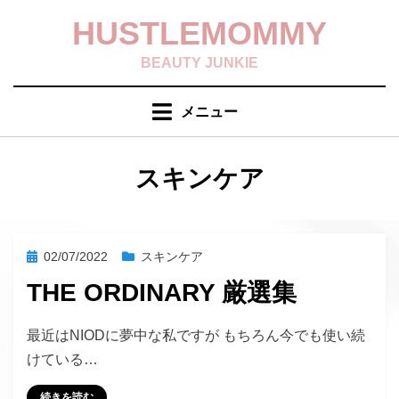
コ
HUSTLEMOMMY
ン
テ
BEAUTY JUNKIE
ン
ツ
メニュー
へ
移
動
タグ
:
スキンケア
す
る
投
02/07/2022
スキンケア
稿
THE ORDINARY 厳選集
日:
投稿者
hustlemommy
最近はNIODに夢中な私ですが もちろん今でも使い続
けている…
続きを読む