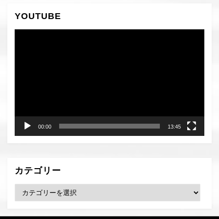
の
ー
YOUTUBE
ペ
ジ
へ
動
ー
画
ジ
プ
レ
送
ー
り
ヤ
ー
00:00
13:45
カテゴリー
カ
テ
ゴ