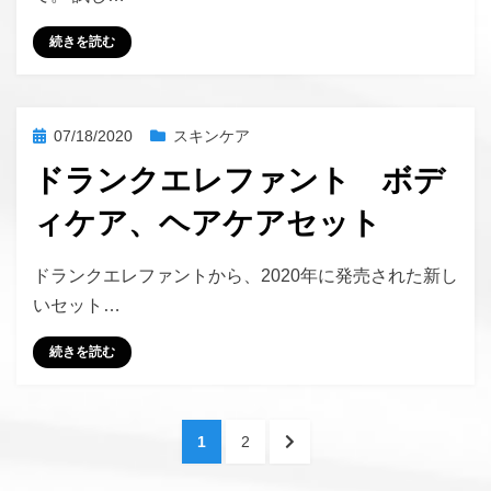
続きを読む
投
07/18/2020
スキンケア
稿
ドランクエレファント ボデ
日:
ィケア、ヘアケアセット
投稿者
hustlemommy
ドランクエレファントから、2020年に発売された新し
いセット…
続きを読む
投
ペ
ペ
次
1
2
稿
ー
ー
の
ジ
ジ
ペ