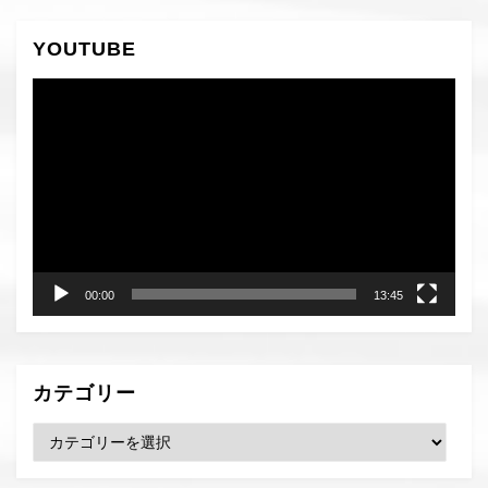
ジ
ジ
ペ
の
ー
YOUTUBE
ペ
ジ
へ
動
ー
画
ジ
プ
レ
送
ー
り
ヤ
ー
00:00
13:45
カテゴリー
カ
テ
ゴ