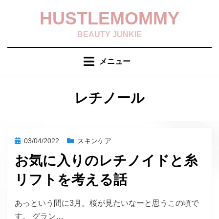
コ
HUSTLEMOMMY
ン
テ
BEAUTY JUNKIE
ン
ツ
メニュー
へ
移
動
タグ
:
レチノール
す
る
投
03/04/2022
スキンケア
稿
お気に入りのレチノイドと糸
日:
リフトを考える話
投稿者
hustlemommy
あっという間に3月。桜が見たいなーと思うこの頃で
す。 グラン…