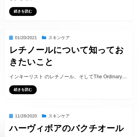
続きを読む
投
01/20/2021
スキンケア
稿
レチノールについて知ってお
日:
きたいこと
投稿者
hustlemommy
インキーリスト のレチノール、そしてThe Ordinary…
続きを読む
投
11/28/2020
スキンケア
稿
ハーヴィボアのバクチオール
日: