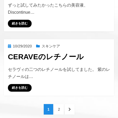
投稿者
hustlemommy
ずっと試してみたかったこちらの美容液、
Discontinue…
続きを読む
投
10/29/2020
スキンケア
稿
CERAVEのレチノール
日:
投稿者
hustlemommy
セラヴィの二つのレチノールを試してました。 紫のレ
チノールは…
続きを読む
投
ペ
ペ
次
1
2
稿
ー
ー
の