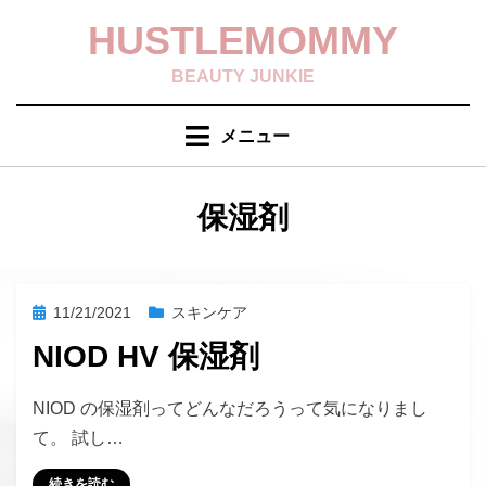
コ
HUSTLEMOMMY
ン
テ
BEAUTY JUNKIE
ン
ツ
メニュー
へ
移
動
タグ
:
保湿剤
す
る
投
11/21/2021
スキンケア
稿
NIOD HV 保湿剤
日:
投稿者
hustlemommy
NIOD の保湿剤ってどんなだろうって気になりまし
て。 試し…
続きを読む