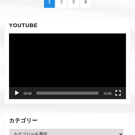
ペ
ペ
ペ
次
1
2
3
稿
ー
ー
ー
の
ジ
ジ
ジ
ペ
の
ー
YOUTUBE
ペ
ジ
へ
動
ー
画
ジ
プ
レ
送
ー
り
ヤ
ー
00:00
13:45
カテゴリー
カ