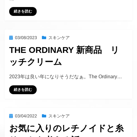
続きを読む
投
03/08/2023
スキンケア
稿
THE ORDINARY 新商品 リ
日:
ッチクリーム
投稿者
hustlemommy
2023年は良い年になりそうだなぁ。The Ordinary…
続きを読む
投
03/04/2022
スキンケア
稿
お気に入りのレチノイドと糸
日: