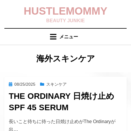
コ
HUSTLEMOMMY
ン
テ
BEAUTY JUNKIE
ン
ツ
メニュー
へ
移
動
タグ
:
海外スキンケア
す
る
投
08/25/2025
スキンケア
稿
THE ORDINARY 日焼け止め
日:
SPF 45 SERUM
投稿者
hustlemommy
長いこと待ちに待った日焼け止めがThe Ordinaryが
出…