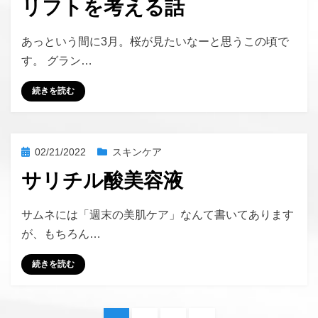
リフトを考える話
投稿者
hustlemommy
あっという間に3月。桜が見たいなーと思うこの頃で
す。 グラン…
続きを読む
投
02/21/2022
スキンケア
稿
サリチル酸美容液
日:
投稿者
hustlemommy
サムネには「週末の美肌ケア」なんて書いてあります
が、もちろん…
続きを読む
投