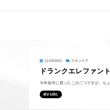
へ
移
動
す
る
投
11/19/2021
スキンケア
稿
ドランクエレファン
日:
投稿者
hustlemommy
今年前半に買ったこの二つですが、ち
続きを読む