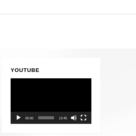
YOUTUBE
動
画
プ
レ
ー
00:00
13:45
ヤ
ー