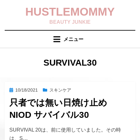
コ
HUSTLEMOMMY
ン
テ
BEAUTY JUNKIE
ン
ツ
メニュー
へ
移
動
タグ
:
SURVIVAL30
す
る
投
10/18/2021
スキンケア
稿
只者では無い日焼け止め
日:
NIOD サバイバル30
投稿者
hustlemommy
SURVIVAL 20は、前に使用していました。その時
は、S…